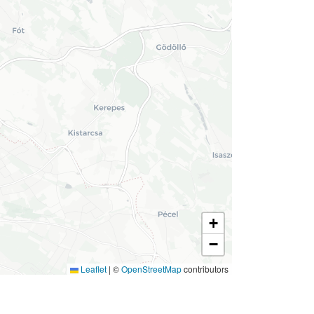
+
−
Leaflet
|
©
OpenStreetMap
contributors