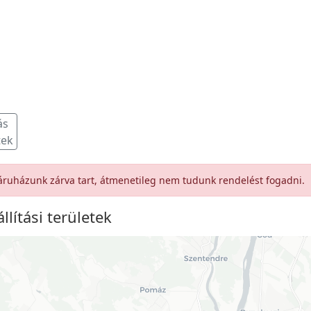
ás
tek
ruházunk zárva tart, átmenetileg nem tudunk rendelést fogadni.
állítási területek