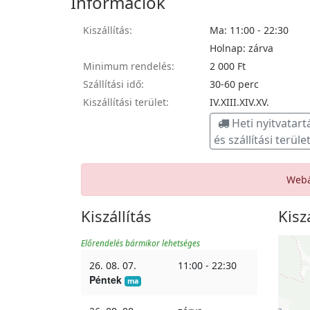
Információk
Kiszállítás:
Ma: 11:00 - 22:30
Holnap: zárva
Minimum rendelés:
2 000 Ft
Szállítási idő:
30-
60 perc
Kiszállítási terület:
IV.XIII.XIV.XV.
Heti nyitvatart
és szállítási terüle
Webá
Kiszállítás
Kisz
Előrendelés bármikor lehetséges
26. 08. 07.
11:00 - 22:30
Péntek
ma